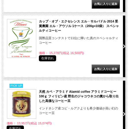
カップ・オブ・エクセレンス エル・サルバドル 2014 受
賞農園 エル・アウソル 1ケース（200g×10袋） スペシャ
ルティコーヒー
国際品質コンテストで11位に輝いた真のスペシャルティ
コーヒー
価格： 15,278円(税込 16,500円)
在庫切れ
PICK UP
天然 カペ・アラミド Alamid coffee アラミドコーヒー
100ｇ フィリピン産 野生のジャコウネコの糞から取り出
した高価なコーヒー豆
インドネシア産コピ・ルアクよりも希少価値が高い幻の
コーヒー豆
価格： 13,957円(税込 15,074円)
在庫切れ