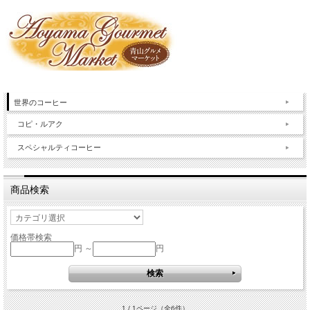
世界のコーヒー
コピ・ルアク
スペシャルティコーヒー
商品検索
価格帯検索
円 ～
円
1 / 1ページ
（全6件）