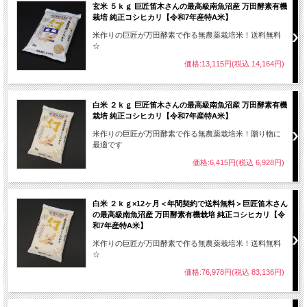
玄米 ５ｋｇ 巨匠笛木さんの最高級南魚沼産 万田酵素有機
栽培 純正コシヒカリ【令和7年産特A米】
米作りの巨匠が万田酵素で作る無農薬栽培米！送料無料
☆
価格:13,115円(税込 14,164円)
白米 ２ｋｇ 巨匠笛木さんの最高級南魚沼産 万田酵素有機
栽培 純正コシヒカリ【令和7年産特A米】
米作りの巨匠が万田酵素で作る無農薬栽培米！贈り物に
最適です
価格:6,415円(税込 6,928円)
白米 ２ｋｇ×12ヶ月＜年間契約で送料無料＞巨匠笛木さん
の最高級南魚沼産 万田酵素有機栽培 純正コシヒカリ【令
和7年産特A米】
米作りの巨匠が万田酵素で作る無農薬栽培米！送料無料
☆
価格:76,978円(税込 83,136円)