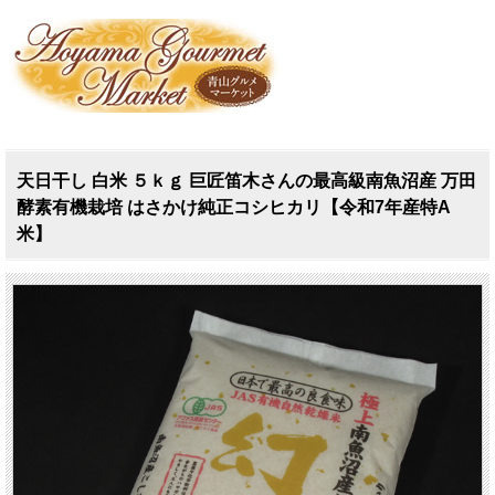
天日干し 白米 ５ｋｇ 巨匠笛木さんの最高級南魚沼産 万田
酵素有機栽培 はさかけ純正コシヒカリ【令和7年産特A
米】