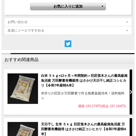
お問い合わせ
友達にメールですすめる
おすすめ関連商品
白米 ５ｋｇ×12ヶ月＜年間契約＞巨匠笛木さんの最高級南
魚沼産 万田酵素有機栽培 はさかけ天日干し純正コシヒカ
リ【令和7年産特A米】
米作りの巨匠が万田酵素で作る無農薬栽培米！送料無料
☆
価格:182,578円(税込 197,184円)
天日干し 玄米 ５ｋｇ 巨匠笛木さんの最高級南魚沼産 万
田酵素有機栽培 はさかけ純正コシヒカリ【令和7年産特A
米】