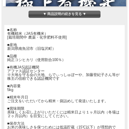
▼ 商品説明の続きを見る ▼
■名称
有機精米（JAS有機米）
[栽培期間中 農薬・化学肥料不使用]
■産地
新潟県南魚沼市（旧塩沢町）
■品種
純正コシヒカリ（使用割合100％）
■有機JAS認証機関
アファス認証センター
※大地を守る会の大地、らでぃっしゅぼーや、加藤登紀子さん等が
株主の信頼できる認証機関です
■内容量
5kg
■精米年月日
ご注文をいただいてから精米・袋詰めして発送いたします。
■賞味期限
美味しくお召し上がりいただくには精米日より１ヶ月以内（冬場は
２ヶ月以内）を目安にしてください。
■保存方法
お米の美味しさを保つためには低温貯蔵（15℃以下）が理想的で