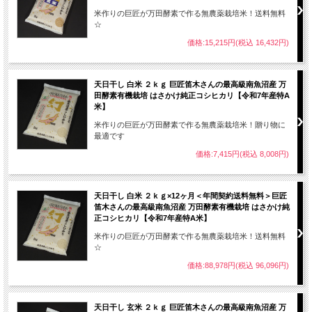
米作りの巨匠が万田酵素で作る無農薬栽培米！送料無料
☆
価格:15,215円(税込 16,432円)
天日干し 白米 ２ｋｇ 巨匠笛木さんの最高級南魚沼産 万
田酵素有機栽培 はさかけ純正コシヒカリ【令和7年産特A
米】
米作りの巨匠が万田酵素で作る無農薬栽培米！贈り物に
最適です
価格:7,415円(税込 8,008円)
天日干し 白米 ２ｋｇ×12ヶ月＜年間契約送料無料＞巨匠
新潟県魚沼産コシヒカリ
は高い山々から流れ出
笛木さんの最高級南魚沼産 万田酵素有機栽培 はさかけ純
す雪解け水と著しい昼夜の寒暖差、実入り時期の
正コシヒカリ【令和7年産特A米】
霧発生といった魚沼地域でしかあり得ないお米作
米作りの巨匠が万田酵素で作る無農薬栽培米！送料無料
りにとって最適の条件によって育まれたまさに
宝
☆
石のようなお米
です。
価格:88,978円(税込 96,096円)
魚沼とは北魚沼、中魚沼、南魚沼をあわせた総
称ですが、中でも
一番美味しいお米
が作られるの
天日干し 玄米 ２ｋｇ 巨匠笛木さんの最高級南魚沼産 万
は魚沼産コシヒカリ誕生の地である
南魚沼の塩沢