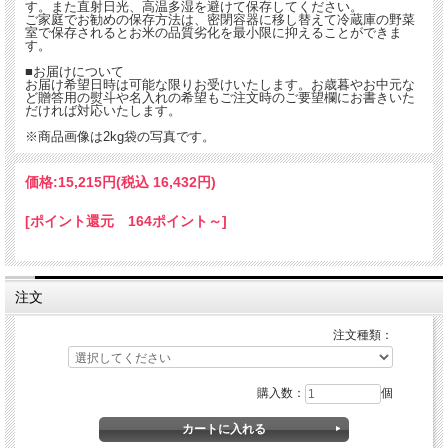
す。また直射日光、高温多湿を避けて保存してください。
ご家庭でお勧めの保存方法は、密閉容器に移し替えて冷蔵庫の野菜
室で保存されるとお米の品質劣化を最小限に抑えることができま
す。
■お届けについて
お届け希望日時は可能な限りお受けいたします。お歳暮やお中元な
ど贈答用の熨斗や名入れの希望もご注文時のご要望欄にお書きいた
だければ対応いたします。
※商品画像は2kg袋の写真です。
価格:
15,215円
(税込 16,432円)
[ポイント還元 164ポイント～]
注文
注文種類：
購入数：
個