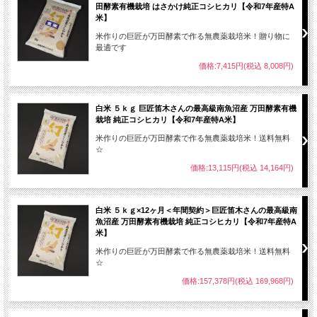
田酵素有機栽培 はさかけ純正コシヒカリ【令和7年産特A
地区
といわれています。
米】
米作りの巨匠が万田酵素で作る無農薬栽培米！贈り物に
最適です
価格:7,415円(税込 8,008円)
白米 ５ｋｇ 巨匠笛木さんの最高級南魚沼産 万田酵素有機
魚
栽培 純正コシヒカリ【令和7年産特A米】
では
米作りの巨匠が万田酵素で作る無農薬栽培米！送料無料
価が
☆
ンキ
価格:13,115円(税込 14,164円)
おり
で
特
ヒカ
白米 ５ｋｇ×12ヶ月＜年間契約＞巨匠笛木さんの最高級南
魚沼産 万田酵素有機栽培 純正コシヒカリ【令和7年産特A
甘味
米】
変わ
米作りの巨匠が万田酵素で作る無農薬栽培米！送料無料
で噛
☆
ます
で作
価格:157,378円(税込 169,968円)
す。