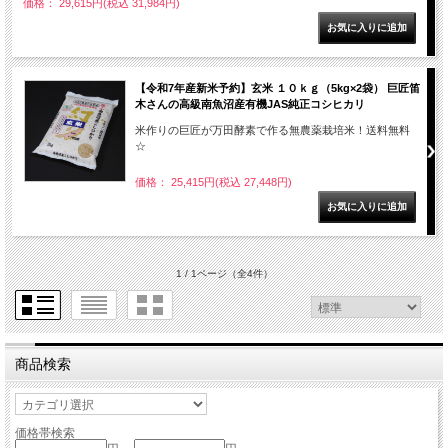
価格： 29,615円(税込 31,984円)
【令和7年産新米予約】玄米 １０ｋｇ（5kg×2袋） 巨匠笛
木さんの高級南魚沼産有機JAS純正コシヒカリ
米作りの巨匠が万田酵素で作る無農薬栽培米！送料無料
☆
価格： 25,415円(税込 27,448円)
1 / 1ページ
（全4件）
商品検索
価格帯検索