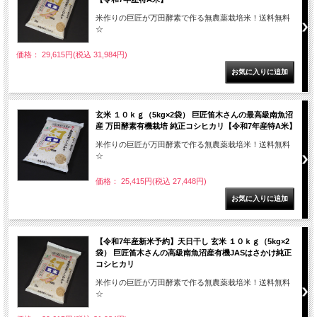
米作りの巨匠が万田酵素で作る無農薬栽培米！送料無料
☆
価格： 29,615円(税込 31,984円)
玄米 １０ｋｇ（5kg×2袋） 巨匠笛木さんの最高級南魚沼
産 万田酵素有機栽培 純正コシヒカリ【令和7年産特A米】
米作りの巨匠が万田酵素で作る無農薬栽培米！送料無料
☆
価格： 25,415円(税込 27,448円)
【令和7年産新米予約】天日干し 玄米 １０ｋｇ（5kg×2
袋） 巨匠笛木さんの高級南魚沼産有機JASはさかけ純正
コシヒカリ
米作りの巨匠が万田酵素で作る無農薬栽培米！送料無料
☆