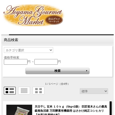
商品検索
価格帯検索
円 ～
円
1 / 1ページ
（全4件）
天日干し 玄米 １０ｋｇ（5kg×2袋） 巨匠笛木さんの最高
級南魚沼産 万田酵素有機栽培 はさかけ純正コシヒカリ
【令和7年産特A米】