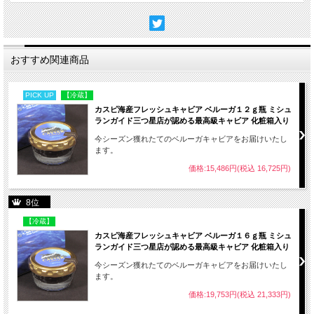
おすすめ関連商品
PICK UP
【冷蔵】
カスピ海産フレッシュキャビア ベルーガ１２ｇ瓶 ミシュ
ランガイド三つ星店が認める最高級キャビア 化粧箱入り
今シーズン獲れたてのベルーガキャビアをお届けいたし
ます。
価格:15,486円(税込 16,725円)
8位
【冷蔵】
カスピ海産フレッシュキャビア ベルーガ１６ｇ瓶 ミシュ
ランガイド三つ星店が認める最高級キャビア 化粧箱入り
今シーズン獲れたてのベルーガキャビアをお届けいたし
ます。
キャビア
はトリュフ、フォアグラと並び
世界の
価格:19,753円(税込 21,333円)
三大珍味
と称される
チョウザメの卵
です。