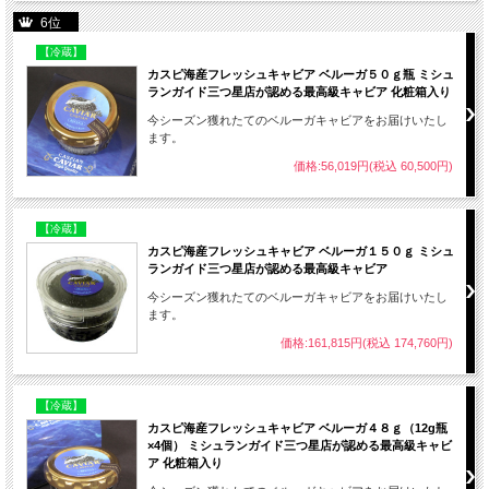
6位
プチプチとした食感と口当たり、そして濃厚な
旨味とその後味は、他の食べ物には真似すること
【冷蔵】
のできない満足感を得ることができます。
カスピ海産フレッシュキャビア ベルーガ５０ｇ瓶 ミシュ
ランガイド三つ星店が認める最高級キャビア 化粧箱入り
そして、キャビアを語る際に、その色合いや形
今シーズン獲れたてのベルーガキャビアをお届けいたし
の美しさは外すことができません。黒い色の卵を
ます。
持つ魚類はチョウザメだけと言われており、その
価格:56,019円(税込 60,500円)
深い陰影を持つ一粒一粒の美しさは、
テーブルに
えも言われぬ高級感と彩り
を添えてくれます。
【冷蔵】
カスピ海沿岸を支配した国の王侯貴族に珍重さ
カスピ海産フレッシュキャビア ベルーガ１５０ｇ ミシュ
れ愛されてきたキャビアは、今でも
多くの美食家
ランガイド三つ星店が認める最高級キャビア
に愛され続けている
高級珍味です。パーティーな
どでテーブルをゴージャスに彩るために欠かせな
今シーズン獲れたてのベルーガキャビアをお届けいたし
ます。
い存在です。
価格:161,815円(税込 174,760円)
いま
域で
【冷蔵】
カスピ海産フレッシュキャビア ベルーガ４８ｇ（12g瓶
生産
×4個） ミシュランガイド三つ星店が認める最高級キャビ
バイ
ア 化粧箱入り