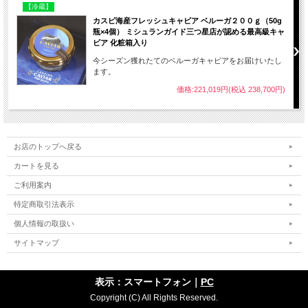
【冷蔵】
カスピ海産フレッシュキャビア ベルーガ２００ｇ（50g
瓶×4個） ミシュランガイド三つ星店が認める最高級キャ
ビア 化粧箱入り
今シーズン獲れたてのベルーガキャビアをお届けいたし
ます。
価格:221,019円(税込 238,700円)
お店のトップへ戻る
カートを見る
ご利用案内
特定商取引法表示
チョウザメは人類が登場するはるか昔、今から
個人情報の取扱い
2億5000年ほど前には生存しており、姿かたちも
サイトマップ
古来より変わっていないとされています。一般的
な海洋の鮫とは種類が異なり、海水でも淡水でも
生きることができ50年から100年も寿命がありま
表示：スマートフォン｜
PC
す。
Copyright (C) All Rights Reserved.