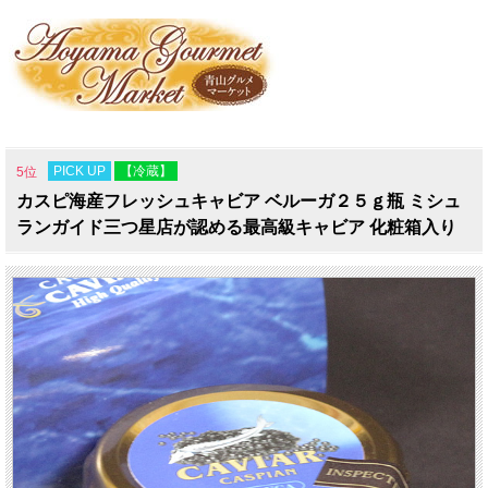
PICK UP
【冷蔵】
5位
カスピ海産フレッシュキャビア ベルーガ２５ｇ瓶 ミシュ
ランガイド三つ星店が認める最高級キャビア 化粧箱入り