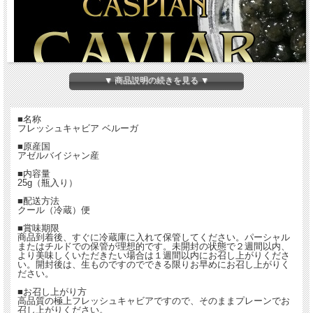
▼ 商品説明の続きを見る ▼
■名称
フレッシュキャビア ベルーガ
■原産国
アゼルバイジャン産
■内容量
25g（瓶入り）
■配送方法
クール（冷蔵）便
■賞味期限
商品到着後、すぐに冷蔵庫に入れて保管してください。パーシャル
またはチルドでの保管が理想的です。未開封の状態で２週間以内、
より美味しくいただきたい場合は１週間以内にお召し上がりくださ
い。開封後は、生ものですのでできる限りお早めにお召し上がりく
ださい。
■お召し上がり方
高品質の極上フレッシュキャビアですので、そのままプレーンでお
召し上がりください。