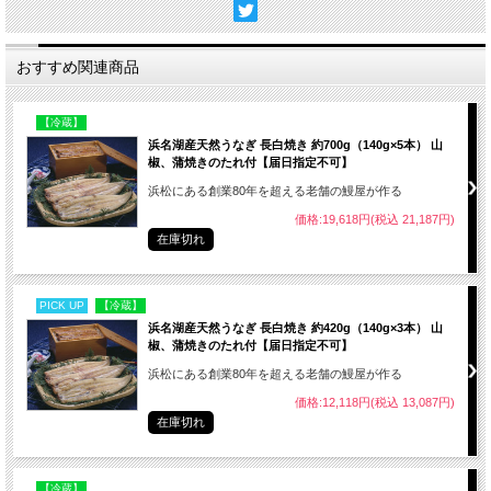
おすすめ関連商品
【冷蔵】
浜名湖産天然うなぎ 長白焼き 約700g（140g×5本） 山
椒、蒲焼きのたれ付【届日指定不可】
浜松にある創業80年を超える老舗の鰻屋が作る
価格:19,618円(税込 21,187円)
在庫切れ
PICK UP
【冷蔵】
浜名湖産天然うなぎ 長白焼き 約420g（140g×3本） 山
椒、蒲焼きのたれ付【届日指定不可】
浜松にある創業80年を超える老舗の鰻屋が作る
価格:12,118円(税込 13,087円)
在庫切れ
【冷蔵】