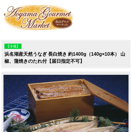
【冷蔵】
浜名湖産天然うなぎ 長白焼き 約1400g（140g×10本） 山
椒、蒲焼きのたれ付【届日指定不可】