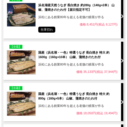
浜名湖産天然うなぎ 長白焼き 約280g（140g×2本） 山
椒、蒲焼きのたれ付【届日指定不可】
浜松にある創業80年を超える老舗の鰻屋が作る
価格:8,451円(税込 9,127円)
在庫切れ
【冷蔵】
国産（浜名湖・一色）特選うなぎ 長白焼き 特大 約
1600g（160g×10本） 山椒、蒲焼きのたれ付
浜松にある創業80年を超える老舗の鰻屋が作る
価格:35,133円(税込 37,944円)
【冷蔵】
国産（浜名湖・一色）特選うなぎ 長白焼き 特大 約
800g（160g×5本） 山椒、蒲焼きのたれ付
浜松にある創業80年を超える老舗の鰻屋が作る
価格:18,050円(税込 19,494円)