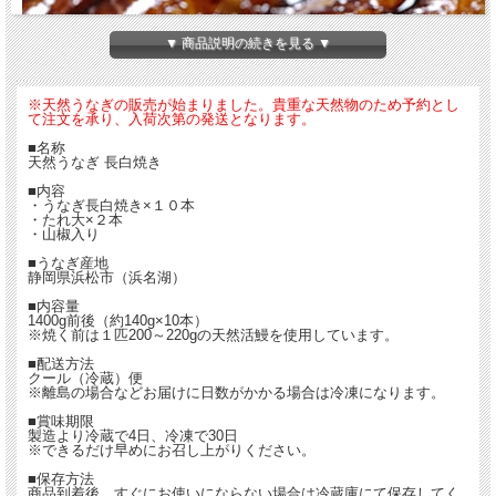
▼ 商品説明の続きを見る ▼
※天然うなぎの販売が始まりました。貴重な天然物のため予約とし
て注文を承り、入荷次第の発送となります。
■名称
天然うなぎ 長白焼き
■内容
・うなぎ長白焼き×１０本
・たれ大×２本
・山椒入り
■うなぎ産地
静岡県浜松市（浜名湖）
■内容量
1400g前後（約140g×10本）
※焼く前は１匹200～220gの天然活鰻を使用しています。
浜松にある創業80年を超える老舗の鰻屋が作る天然うな
■配送方法
クール（冷蔵）便
浜名湖では100年以上続くうなぎ漁ですが、今ではうな
※離島の場合などお届けに日数がかかる場合は冷凍になります。
ているため、天然物の浜名湖産うなぎは大変貴重なものと
■賞味期限
口にできなくなっており、漁獲された天然うなぎの多くは
製造より冷蔵で4日、冷凍で30日
※できるだけ早めにお召し上がりください。
当店ではその貴重な浜名湖産天然うなぎを贅沢にも長白焼
■保存方法
商品到着後、すぐにお使いにならない場合は冷蔵庫にて保存してく