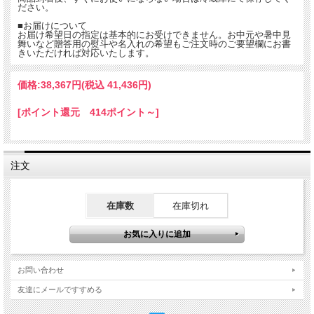
ださい。
大きさはこだわりのうなぎ屋が１番好んで使う標準的な大きさ
■お届けについて
を使用しています。
お届け希望日の指定は基本的にお受けできません。お中元や暑中見
舞いなど贈答用の熨斗や名入れの希望もご注文時のご要望欄にお書
美味しいうなぎは白焼きで食べるのが一番とはよく言われ
きいただければ対応いたします。
る品質のよいうなぎを提供しているので、冷凍もせず真空
蔵の白焼きでお届けしています。
価格:
38,367円
(税込 41,436円)
そのため、お届けしてからあまり日持ちがしませんが、う
[ポイント還元 414ポイント～]
と考えています。
付属のたれを付けて蒲焼きにするのも良し、網の上で軽く
んな食べ方をしても美味しくお召し上がりいただけます。
注文
浜名湖産の天然うなぎは毎年６月～１１月までの期間限
また、天然のものなので天候や漁獲の状況によっては商品
在庫数
在庫切れ
いただいてもその日にお届けできない可能性が高いことを
うなぎ好きなら一度は食べたい浜名湖産天然うなぎの白
お問い合わせ
友達にメールですすめる