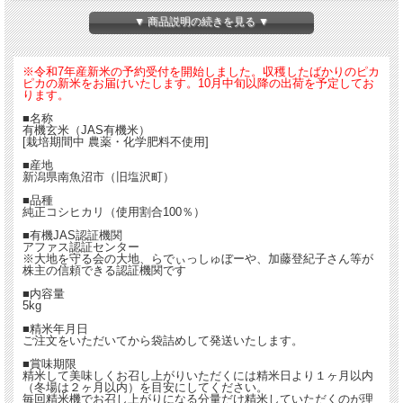
▼ 商品説明の続きを見る ▼
※令和7年産新米の予約受付を開始しました。収穫したばかりのピカ
ピカの新米をお届けいたします。10月中旬以降の出荷を予定してお
ります。
■名称
有機玄米（JAS有機米）
[栽培期間中 農薬・化学肥料不使用]
■産地
新潟県南魚沼市（旧塩沢町）
■品種
純正コシヒカリ（使用割合100％）
■有機JAS認証機関
アファス認証センター
※大地を守る会の大地、らでぃっしゅぼーや、加藤登紀子さん等が
株主の信頼できる認証機関です
■内容量
5kg
■精米年月日
ご注文をいただいてから袋詰めして発送いたします。
■賞味期限
精米して美味しくお召し上がりいただくには精米日より１ヶ月以内
（冬場は２ヶ月以内）を目安にしてください。
毎回精米機でお召し上がりになる分量だけ精米していただくのが理