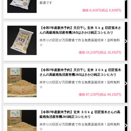
最適です
価格:6,415円(税込 6,928円)
【令和7年産新米予約】天日干し 玄米 ５ｋｇ 巨匠笛木さ
んの高級南魚沼産有機JASはさかけ純正コシヒカリ
米作りの巨匠が万田酵素で作る無農薬栽培米！送料無料
☆
価格:15,215円(税込 16,432円)
【令和7年産新米予約】天日干し 玄米 ３０ｋｇ 巨匠笛木
さんの高級南魚沼産有機JASはさかけ純正コシヒカリ
新潟県魚沼産コシヒカリ
は高い山々から流れ出
米作りの巨匠が万田酵素で作る無農薬栽培米！送料無料
す雪解け水と著しい昼夜の寒暖差、実入り時期の
☆
霧発生といった魚沼地域でしかあり得ないお米作
りにとって最適の条件によって育まれたまさに
宝
価格:87,215円(税込 94,192円)
石のようなお米
です。
魚沼とは北魚沼、中魚沼、南魚沼をあわせた総
【令和7年産新米予約】玄米 ３０ｋｇ 巨匠笛木さんの高
称ですが、中でも
一番美味しいお米
が作られるの
級南魚沼産有機JAS純正コシヒカリ
は魚沼産コシヒカリ誕生の地である
南魚沼の塩沢
米作りの巨匠が万田酵素で作る無農薬栽培米！送料無料
地区
といわれています。
☆