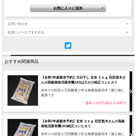
お問い合わせ
友達にメールですすめる
おすすめ関連商品
【令和7年産新米予約】天日干し 玄米 ２ｋｇ 巨匠笛木さ
んの高級南魚沼産有機JASはさかけ純正コシヒカリ
米作りの巨匠が万田酵素で作る無農薬栽培米！贈り物に
最適です
価格:7,415円(税込 8,008円)
【令和7年産新米予約】玄米 ２ｋｇ 巨匠笛木さんの高級
南魚沼産有機JAS純正コシヒカリ
米作りの巨匠が万田酵素で作る無農薬栽培米！贈り物に