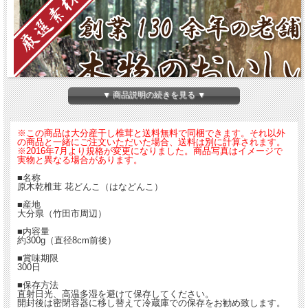
▼ 商品説明の続きを見る ▼
※この商品は大分産干し椎茸と送料無料で同梱できます。それ以外
の商品と一緒にご注文いただいた場合、送料は別に計算されます。
※2016年7月より規格が変更になりました。商品写真はイメージで
実物と異なる場合があります。
■名称
原木乾椎茸 花どんこ（はなどんこ）
■産地
大分県（竹田市周辺）
■内容量
約300g（直径8cm前後）
■賞味期限
300日
■保存方法
直射日光、高温多湿を避けて保存してください。
開封後は密閉容器に移し替えて冷蔵庫での保存をお勧め致します。