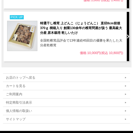
PICK UP
特選干し椎茸 上どんこ（じょうどんこ） 直径8cm前後
370ｇ 桐箱入り 創業130余年の椎茸問屋が扱う 最高級大
分産 原木栽培 乾しいたけ
全国乾椎茸品評会で13年連続45回目の優勝を果たした大
分産乾椎茸
価格:10,000円(税込 10,800円)
お店のトップへ戻る
カートを見る
ご利用案内
特定商取引法表示
個人情報の取扱い
サイトマップ