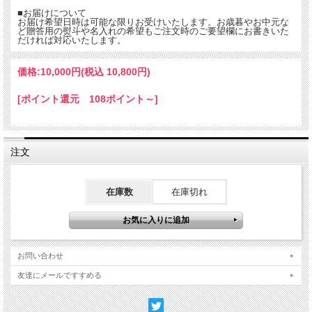
■お届けについて
お届け希望日時は可能な限りお受けいたします。お歳暮やお中元な
ど贈答用の熨斗や名入れの希望もご注文時のご要望欄にお書きいた
だければ対応いたします。
国内で最高級の干し椎茸が
価格:
10,000円
(税込 10,800円)
にもこだわってきた椎茸問屋
[ポイント還元 108ポイント～]
椎茸づくりのプロによる原
とにより、大分県の干し椎
見た目にも美しい、大分県
注文
在庫数
在庫切れ
お問い合わせ
香り豊かな椎茸の最高峰がどんこです。中でも花どんこは、香り・旨み・歯ごたえと
天候条件に恵まれないとできないことから生産量も少なく希少です。
友達にメールですすめる
冬の厳しい自然の中、栽培に最も適したクヌギを寝床に栄養を蓄えながらゆっくりと育
ンという生椎茸にはない特有の香り、また日本料理の三大うま味成分のひとつと言わ
しい贅沢な味わいがします。