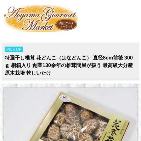
PICK UP
特選干し椎茸 花どんこ（はなどんこ） 直径8cm前後 300
ｇ 桐箱入り 創業130余年の椎茸問屋が扱う 最高級大分産
原木栽培 乾しいたけ