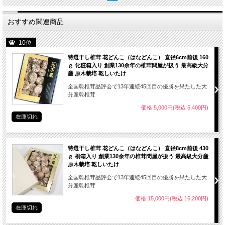
おすすめ関連商品
10位
特選干し椎茸 花どんこ（はなどんこ） 直径6cm前後 160
ｇ 化粧箱入り 創業130余年の椎茸問屋が扱う 最高級大分
産 原木栽培 乾しいたけ
椎茸の一大産地である大分
全国乾椎茸品評会で13年連続45回目の優勝を果たした大
分産乾椎茸
恵まれた環境と江戸時代か
価格:5,000円(税込 5,400円)
の中でブランドとなってい
在庫切れ
ているため、生産者の顔の
100％大分県産椎茸であ
シールをお貼りしています
特選干し椎茸 花どんこ（はなどんこ） 直径8cm前後 430
ｇ 桐箱入り 創業130余年の椎茸問屋が扱う 最高級大分産
原木栽培 乾しいたけ
全国乾椎茸品評会で13年連続45回目の優勝を果たした大
分産乾椎茸
価格:15,000円(税込 16,200円)
在庫切れ