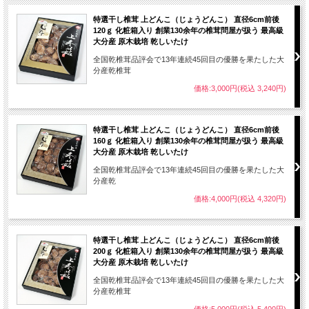
生しいたけを乾かすと干ししいたけになりますが、手間隙をかけてわざわざ乾かす理
特選干し椎茸 上どんこ（じょうどんこ） 直径6cm前後
持ちがしないということもありますが、それ以上にしいたけは乾かすことでうま味が
120ｇ 化粧箱入り 創業130余年の椎茸問屋が扱う 最高級
らなのです。
大分産 原木栽培 乾しいたけ
干ししいたけは生しいたけに比べて、しいたけ特有のうま味成分であるグアニル酸の量
全国乾椎茸品評会で13年連続45回目の優勝を果たした大
多く含まれています。
分産乾椎茸
しいたけの中にはうま味を作る酵素が存在しますが、しいたけを乾燥させることで細
価格:3,000円(税込 3,240円)
す。また、酵素の働きによりしいたけの良い香りも生まれます。この様にしいたけは
特選干し椎茸 上どんこ（じょうどんこ） 直径6cm前後
160ｇ 化粧箱入り 創業130余年の椎茸問屋が扱う 最高級
大分産 原木栽培 乾しいたけ
全国乾椎茸品評会で13年連続45回目の優勝を果たした大
干しシイタケは乾燥するのに24時間以上かかるので、水戻しもゆっくりと時間をかけ
分産乾
グアニル酸は、低い温度（5℃位）でゆっくり水戻しした方がより多くでますので、干
価格:4,000円(税込 4,320円)
庫の中でおよそ5℃に冷やした冷水に漬けて、冷蔵庫に入れたまま12時間以上かけて戻
その後の加熱調理により、シイタケの旨みを最大限に引き出せます。シイタケのみを
理、煮物、お吸い物、うどん、炊き込みご飯など他の食材と合わせる事で料理全体の格
特選干し椎茸 上どんこ（じょうどんこ） 直径6cm前後
も干しシイタケのうまみ成分が多く含まれていますので、お味噌汁、鍋のだし、お蕎
200ｇ 化粧箱入り 創業130余年の椎茸問屋が扱う 最高級
大分産 原木栽培 乾しいたけ
全国乾椎茸品評会で13年連続45回目の優勝を果たした大
分産乾椎茸
価格:5,000円(税込 5,400円)