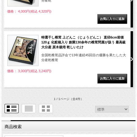
分産乾
価格： 4,000円(税込 4,320円)
特選干し椎茸 上どんこ（じょうどんこ） 直径6cm前後
120ｇ 化粧箱入り 創業130余年の椎茸問屋が扱う 最高級
大分産 原木栽培 乾しいたけ
全国乾椎茸品評会で13年連続45回目の優勝を果たした大
分産乾椎茸
価格： 3,000円(税込 3,240円)
1 / 1ページ
（全4件）
商品検索