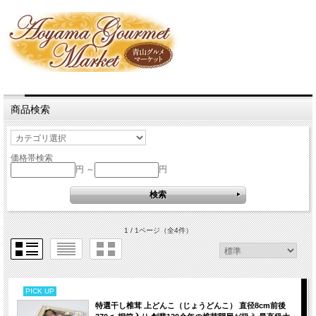
商品検索
価格帯検索
円 ～
円
1 / 1ページ
（全4件）
PICK UP
特選干し椎茸 上どんこ（じょうどんこ） 直径8cm前後