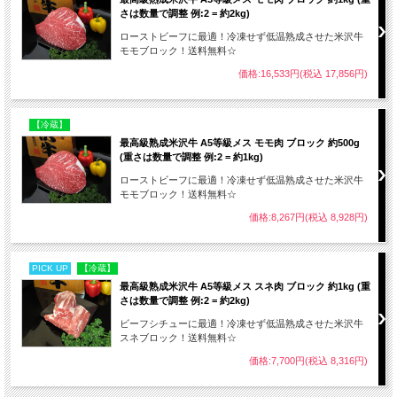
さは数量で調整 例:2 = 約2kg)
ローストビーフに最適！冷凍せず低温熟成させた米沢牛
モモブロック！送料無料☆
価格:16,533円(税込 17,856円)
【冷蔵】
最高級熟成米沢牛 A5等級メス モモ肉 ブロック 約500g
(重さは数量で調整 例:2 = 約1kg)
ローストビーフに最適！冷凍せず低温熟成させた米沢牛
モモブロック！送料無料☆
価格:8,267円(税込 8,928円)
PICK UP
【冷蔵】
最高級熟成米沢牛 A5等級メス スネ肉 ブロック 約1kg (重
さは数量で調整 例:2 = 約2kg)
ビーフシチューに最適！冷凍せず低温熟成させた米沢牛
スネブロック！送料無料☆
価格:7,700円(税込 8,316円)