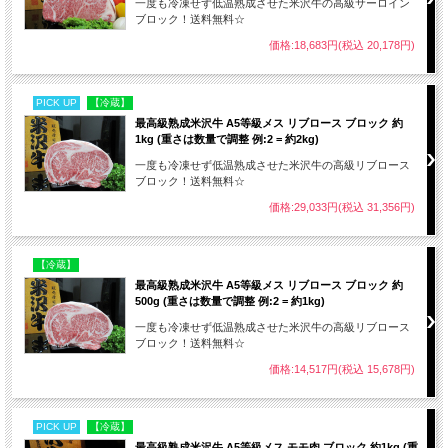
一度も冷凍せず低温熟成させた米沢牛の高級サーロイン
ブロック！送料無料☆
牛肉はと畜された時点から熟成が始まります。
価格:18,683円(税込 20,178円)
より美味しくお肉をいただくには、ワインと同様
に一定の温度で時間をかけて熟成させる必要があ
ります。最適な熟成期間は１０日から３５日とさ
PICK UP
【冷蔵】
れています。
最高級熟成米沢牛 A5等級メス リブロース ブロック 約
1kg (重さは数量で調整 例:2 = 約2kg)
当店が発送する米沢牛は低温熟成させて美味し
い状態になったものを、お送りするその日にお客
一度も冷凍せず低温熟成させた米沢牛の高級リブロース
ブロック！送料無料☆
様のご用途に合わせてカットし発送しておりま
す。
価格:29,033円(税込 31,356円)
基本
【冷蔵】
りし
最高級熟成米沢牛 A5等級メス リブロース ブロック 約
市場
500g (重さは数量で調整 例:2 = 約1kg)
日よ
一度も冷凍せず低温熟成させた米沢牛の高級リブロース
承く
ブロック！送料無料☆
価格:14,517円(税込 15,678円)
たっ
がた
煮な
PICK UP
【冷蔵】
最高級熟成米沢牛 A5等級メス モモ肉 ブロック 約1kg (重