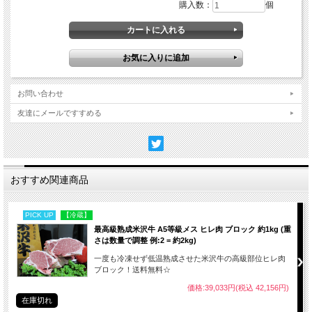
購入数：
個
５町で米沢牛銘柄推進協議会が認定した飼育者が
18ヶ月以上継続して登録した牛舎で飼育した黒毛
和種の未経産（出産経験のない）雌牛又は去勢牛
で、生後月齢30ヶ月以上、外観並びに肉質及び脂
質が優れている牛に与えられる呼称です。
米沢牛という名前がもらえる牛は月150頭ほ
お問い合わせ
ど、なかでも等級が最高位のＡ５、更に肉質に優
れたメス牛となれば月30頭ほどしか出ません。未
友達にメールですすめる
経産のメス牛は去勢牛よりも、
融点が低く、キメ
が細かく味もよい
と言われています。
おすすめ関連商品
PICK UP
【冷蔵】
当店
最高級熟成米沢牛 A5等級メス ヒレ肉 ブロック 約1kg (重
と枝
さは数量で調整 例:2 = 約2kg)
地で
一度も冷凍せず低温熟成させた米沢牛の高級部位ヒレ肉
てい
ブロック！送料無料☆
し、
生産
価格:39,033円(税込 42,156円)
自信
在庫切れ