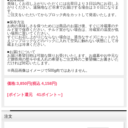
美味しくお召し上がりいただくには出荷日より３日以内にお召し上
がりください。遠隔地など冷凍でお届けする場合は３０日になりま
す。
ご注文をいただいてからブロック肉をカットして発送いたします。
■保存方法
お肉の美味しさを保つためには商品のお届け後、すぐに冷蔵庫のチ
ルド室で保存ください。チルド室がない場合は、冷蔵室の温度が低
い場所に置いてください。
すぐにお召し上がりにならない場合は、適当なサイズにカットのう
えジップロックなどのパックに入れて空気に触れない状態にして冷
蔵または冷凍ください。
■お届けについて
お届け希望日時は可能な限りお受けいたします。お歳暮やお中元な
ど贈答用の熨斗や名入れの希望もご注文時のご要望欄にお書きいた
だければ対応いたします。
※商品画像はイメージで500g肉ではありません。
価格:
3,850円
(税込 4,158円)
[ポイント還元 41ポイント～]
注文
米沢牛（よねざわぎゅう）
は山形県置賜の３市