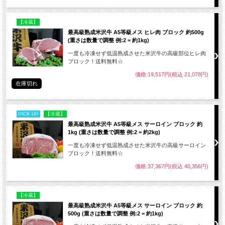
リ落
ちな
【冷蔵】
持っ
最高級熟成米沢牛 A5等級メス ヒレ肉 ブロック 約500g
られ
(重さは数量で調整 例:2 = 約1kg)
一度も冷凍せず低温熟成させた米沢牛の高級部位ヒレ肉
ブロック！送料無料☆
価格:19,517円(税込 21,078円)
在庫切れ
PICK UP
【冷蔵】
最高級熟成米沢牛 A5等級メス サーロイン ブロック 約
1kg (重さは数量で調整 例:2 = 約2kg)
一度も冷凍せず低温熟成させた米沢牛の高級サーロイン
ブロック！送料無料☆
価格:37,367円(税込 40,356円)
市場で買った牛は鮮度の良いうちに厳密に定め
【冷蔵】
た独自の規格で用途別に整形・真空し、ブロック
最高級熟成米沢牛 A5等級メス サーロイン ブロック 約
状態のまま２．５℃から３．５℃の温度で
熟成保
500g (重さは数量で調整 例:2 = 約1kg)
存
します。