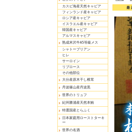
カスピ海産天然キャビア
最
フィンランド産キャビア
ロシア産キャビア
イスラエル産キャビア
韓国産キャビア
アルマスキャビア
熟成米沢牛A5等級メス
シャトーブリアン
ヒレ
サーロイン
リブロース
その他部位
大分産原木干し椎茸
丹波篠山産丹波黒
世界のトリュフ
紀州勝浦産天然本鮪
特選国産とらふく
日本家庭用ローストターキ
ー
世界の名酒