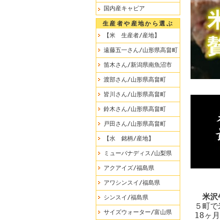
国内産キャビア
生産者や産地から選ぶ
【米 生産者/産地】
遠藤五一さん/山形県高畠町
笛木さん/新潟県南魚沼市
渡部さん/山形県高畠町
皆川さん/山形県高畠町
鈴木さん/山形県高畠町
戸田さん/山形県高畠町
【水 銘柄/産地】
ミューバナディス/山梨県
アクアイズ/福島県
アワシンスイ/福島県
米沢
シンスイ/福島県
５町で
サイズウォーター/富山県
18ヶ