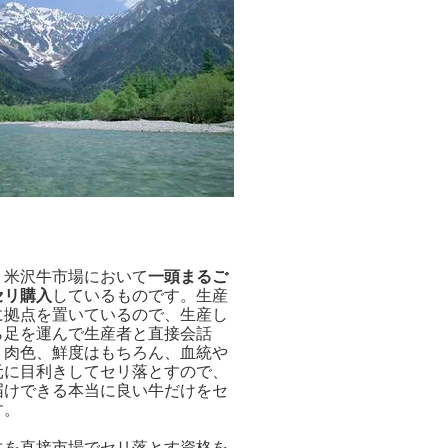
米沢牛市場において
一頭まるご
セリ購入
しているものです。生産
に拠点を置いているので、生産し
ら足を運んで生産者と直接会話
、肉色、鮮度はもちろん、血統や
元に目利きしてセリ落とすので、
届けできる本当に良い牛だけをセ
す。
を直接市場でセリ落とす資格を