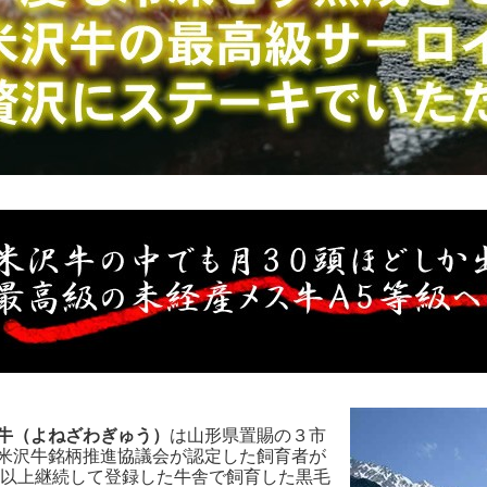
牛（よねざわぎゅう）
は山形県置賜の３市
米沢牛銘柄推進協議会が認定した飼育者が
月以上継続して登録した牛舎で飼育した黒毛