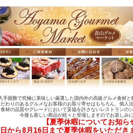
入手困難で究極に美味しい厳選した国内外の高級グルメ食材と
こだわりのあるグルメなお客様のお取り寄せはもちろん、個人
、食材の品質やグレードにおいて妥協を許さないレストランの
今後も新しい商品が続々と登場しますのでお楽しみ
【夏季休暇についてお知ら
8日から8月16日まで夏季休暇をいただ