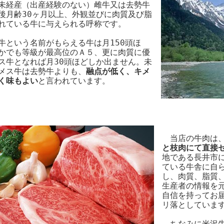
未経産（出産経験のない）雌牛又は去勢牛
後月齢30ヶ月以上、外観並びに肉質及び脂
れている牛に与えられる呼称です。
という名前がもらえる牛は月150頭ほ
かでも等級が最高位のＡ５、更に肉質に優
ス牛となれば月30頭ほどしか出ません。未
メス牛は去勢牛よりも、
融点が低く、キメ
く味もよい
と言われています。
当店の牛肉は、
と枝肉にて直接
地である長井市
ている牛舎に自
し、肉質、脂質
生産者の情報を
自信を持ってお
リ落としていま
ちなみに米沢牛