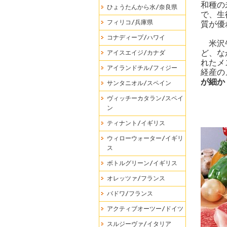
和種の
ひょうたんから水/奈良県
で、生
フィリコ/兵庫県
質が優
コナディープ/ハワイ
米沢牛
ど、な
アイスエイジ/カナダ
れたメ
アイランドチル/フィジー
経産の
が細か
サンタニオル/スペイン
ヴィッチーカタラン/スペイ
ン
ティナント/イギリス
ウィローウォーター/イギリ
ス
ボトルグリーン/イギリス
オレッツァ/フランス
バドワ/フランス
アクティブオーツー/ドイツ
スルジーヴァ/イタリア