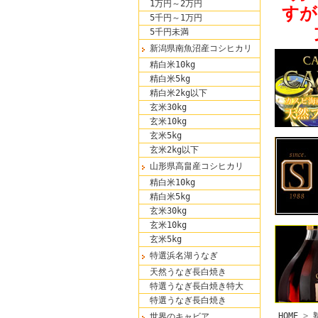
1万円～2万円
すが
5千円～1万円
5千円未満
新潟県南魚沼産コシヒカリ
精白米10kg
精白米5kg
精白米2kg以下
玄米30kg
玄米10kg
玄米5kg
玄米2kg以下
山形県高畠産コシヒカリ
精白米10kg
精白米5kg
玄米30kg
玄米10kg
玄米5kg
特選浜名湖うなぎ
天然うなぎ長白焼き
特選うなぎ長白焼き特大
特選うなぎ長白焼き
HOME
>
世界のキャビア