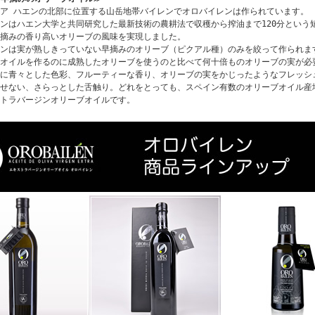
ア ハエンの北部に位置する山岳地帯バイレンでオロバイレンは作られています。
ンはハエン大学と共同研究した最新技術の農耕法で収穫から搾油まで120分という
摘みの香り高いオリーブの風味を実現しました。
ンは実が熟しきっていない早摘みのオリーブ（ピクアル種）のみを絞って作られま
オイルを作るのに成熟したオリーブを使うのと比べて何十倍ものオリーブの実が必
に青々とした色彩、フルーティーな香り、オリーブの実をかじったようなフレッシ
せない、さらっとした舌触り。どれをとっても、スペイン有数のオリーブオイル産
トラバージンオリーブオイルです。