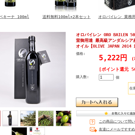
ベキーナ 100ml
送料無料100ml×2本セット
オロバイレン 業務用 
オロバイレン ORO BAILEN 
室御用達 最高級アンダルシア
オイル【OLIVE JAPAN 20
価格:
5,222円
(
[ポイント還元 5
購入数:
個
在
この商品について問い
友達にメールですすめ