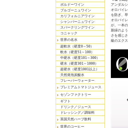
アンダルシ
ボルドーワイン
オロバイレ
ブルゴーニュワイン
を防ぎ、早
カリフォルニアワイン
オロバイレ
シャンパーニュワイン
が、一本の
スパークリングワイン
新緑のよう
コニャック
さを感じさ
世界の名水
級のエクス
超軟水（硬度0～50）
軟水（硬度51～100）
中硬水（硬度101～300）
硬水（硬度301～1000）
超硬水（硬度1001以上）
天然発泡炭酸水
フレーバーウォーター
プレミアムトマトジュース
セゾンファクトリー
ギフト
ドリンク／ジュース
ドレッシング／調味料
英国天然ハーブ飲料
世界のコーヒー