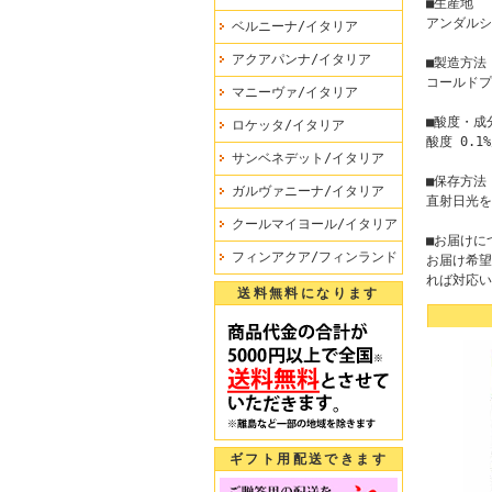
■生産地
アンダルシ
ベルニーナ/イタリア
アクアパンナ/イタリア
■製造方法
コールドプ
マニーヴァ/イタリア
■酸度・成分
ロケッタ/イタリア
酸度 0.1
サンベネデット/イタリア
■保存方法
ガルヴァニーナ/イタリア
直射日光を
クールマイヨール/イタリア
■お届けに
フィンアクア/フィンランド
お届け希望
れば対応い
送料無料になります
ギフト用配送できます