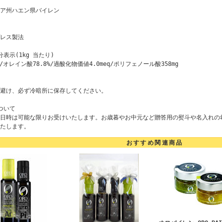
ア州ハエン県バイレン
レス製法
表示(1kg 当たり)
%/オレイン酸78.8%/過酸化物価値4.0meq/ポリフェノール酸358mg
避け、必ず冷暗所に保存してください。
ついて
日時は可能な限りお受けいたします。お歳暮やお中元など贈答用の熨斗や名入れの
たします。
おすすめ関連商品