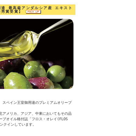
室御用達 最高級アンダルシア産 エキスト
最優秀賞受賞】
、スペイン王室御用達のプレミアムオリーブ
北アメリカ、アジア、中東においてもその品
ブオイル格付誌「フロス・オレイ(FLOS
ランクインしています。