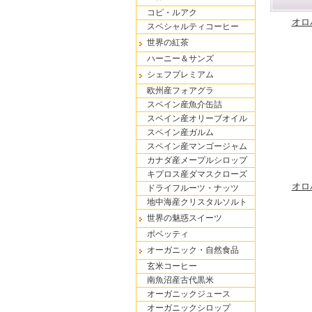
コピ・ルアク
オロ
スペシャルティコーヒー
世界の紅茶
ハーニー＆サンズ
シェフプレミアム
欧州産フォアグラ
スペイン産魚介缶詰
スペイン産オリーブオイル
スペイン産ガルム
スペイン産マンゴージャム
カナダ産メープルシロップ
キプロス産ダマスクローズ
オロ
ドライフルーツ・ナッツ
地中海産クリスタルソルト
世界の魅惑スイーツ
ボベッティ
オーガニック・自然食品
玄米コーヒー
南魚沼産古代黒米
オーガニックジュース
オーガニックシロップ