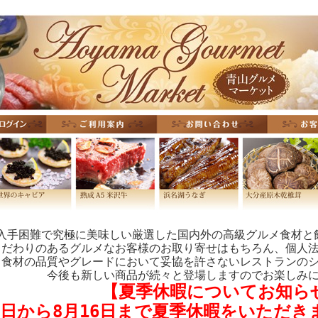
入手困難で究極に美味しい厳選した国内外の高級グルメ食材と
こだわりのあるグルメなお客様のお取り寄せはもちろん、個人
、食材の品質やグレードにおいて妥協を許さないレストランの
今後も新しい商品が続々と登場しますのでお楽しみ
【夏季休暇についてお知ら
8日から8月16日まで夏季休暇をいただ