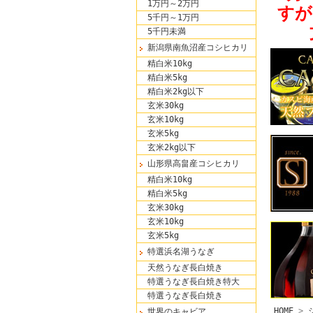
1万円～2万円
すが
5千円～1万円
5千円未満
新潟県南魚沼産コシヒカリ
精白米10kg
精白米5kg
精白米2kg以下
玄米30kg
玄米10kg
玄米5kg
玄米2kg以下
山形県高畠産コシヒカリ
精白米10kg
精白米5kg
玄米30kg
玄米10kg
玄米5kg
特選浜名湖うなぎ
天然うなぎ長白焼き
特選うなぎ長白焼き特大
特選うなぎ長白焼き
HOME
>
世界のキャビア