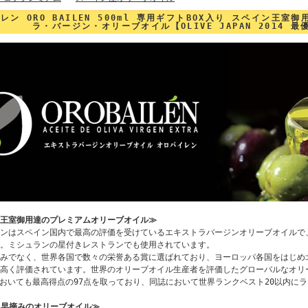
レン ORO BAILEN 500ml 専用ギフトBOX入り スペイン王
ラ・バージン・オリーブオイル【OLIVE JAPAN 2014 
王室御用達のプレミアムオリーブオイル≫
ンはスペイン国内で最高の評価を受けているエキストラバージンオリーブオイルで
。ミシュランの星付きレストランでも使用されています。
みでなく、世界各国で数々の栄誉ある賞に選ばれており、ヨーロッパ各国をはじめ
高く評価されています。世界のオリーブオイル生産者を評価したグローバルなオリー
」においても最高得点の97点を取っており、同誌において世界ランクベスト20以内に
き早摘みのオリーブオイル≫