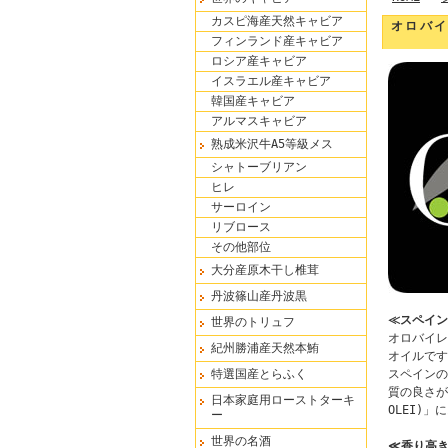
カスピ海産天然キャビア
オロバイ
フィンランド産キャビア
ロシア産キャビア
イスラエル産キャビア
韓国産キャビア
アルマスキャビア
熟成米沢牛A5等級メス
シャトーブリアン
ヒレ
サーロイン
リブロース
その他部位
大分産原木干し椎茸
丹波篠山産丹波黒
≪スペイン
世界のトリュフ
オロバイレ
紀州勝浦産天然本鮪
オイルです
スペインの
特選国産とらふく
質の良さが
日本家庭用ローストターキ
OLEI)
ー
世界の名酒
≪香り高