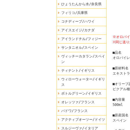
ひょうたんから水/奈良県
フィリコ/兵庫県
コナディープ/ハワイ
アイスエイジ/カナダ
※オロバイ
アイランドチル/フィジー
※同じ送り
サンタニオル/スペイン
■品名
ヴィッチーカタラン/スペイ
オロバイレ
ン
■原材料名
ティナント/イギリス
エキストラ
ウィローウォーター/イギリ
■オリーブ
ス
ピクアル種
ボトルグリーン/イギリス
■内容量
オレッツァ/フランス
500ml
バドワ/フランス
■原産国名
アクティブオーツー/ドイツ
スペイン
スルジーヴァ/イタリア